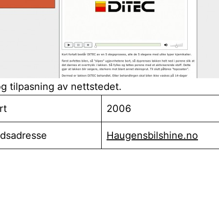
g tilpasning av nettstedet.
rt
2006
edsadresse
Haugensbilshine.no