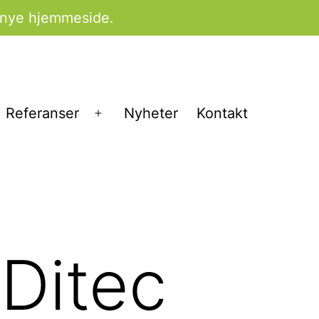
 nye hjemmeside.
Referanser
Nyheter
Kontakt
ne
Åpne
ny
meny
Ditec