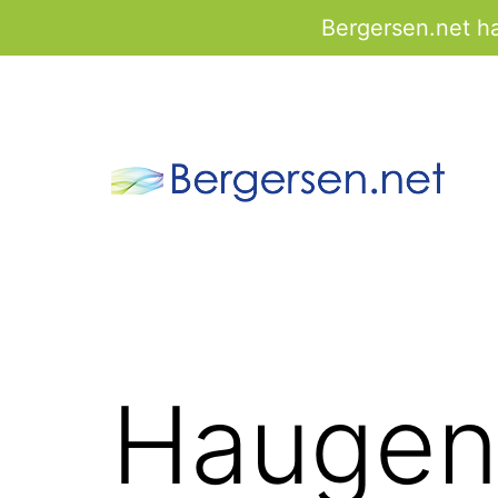
Bergersen.net har
Gå
til
innhold
bergersen.net
Haugens