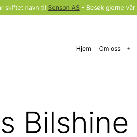
 skiftet navn til
Senson AS
- Besøk gjerne vår
Hjem
Om oss
Åp
me
 Bilshine 